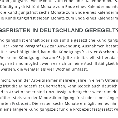
 Kündigungsfrist vier Monate zum Ende eines Kalendermonats
e Kündigungsfrist fünf Monate zum Ende eines Kalendermonats
 die Kündigungsfrist sechs Monate zum Ende eines Kalenderm
die Kündigungsfrist sieben Monate zum Ende eines Kalenderm
GSFRISTEN IN DEUTSCHLAND GEREGELT
ündigungsfrist enthält oder sich auf die gesetzliche Kündigung
. Hier kommt
Paragraf 622
zur Anwendung. Ausnahmen bestätige
ter beschäftigt sind, kann die Kündigungsfrist
vier Wochen
b
r seine Kündigung also am 08. Juli zustellt, stellt sicher, da
frist sind möglich, wenn es sich um eine Aushilfstätigkeit h
werden, die weniger als vier Wochen umfasst.
lt nicht, wenn der Arbeitnehmer mehrere Jahre in einem Unter
frist die Mindestfrist übertreffen, kann jedoch auch deutlich
den Arbeitnehmer sind unzulässig. Arbeitgeber wiederum dür
itiert stets von der Mindestkündigungsfrist oder einer länge
barten
Probezeit
. Die ersten sechs Monate ermöglichen es näml
enn eine längere Kündigungszeit für die Probezeit festgesetzt