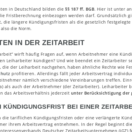
sten in Deutschland bilden die
§§ 187 ff. BGB
. Hier ist unter 
die Fristberechnung einbezogen werden darf. Grundsätzlich gi
 die längere Kündigungsfristen als die gesetzlich festgelegte 
e also die Norm.
EN IN DER ZEITARBEIT
rbeit” wirft häufig Fragen auf, wenn Arbeitnehmer eine Kündi
n Leiharbeiter kündigen? Und wie beendet ein Zeitarbeiter se
n, die der Leiharbeit nachgehen, haben ähnliche Rechte wie Fe
chutz
profitieren. Allerdings fällt jeder Arbeitsvertrag indivi
eitnehmer nämlich verschiedene Vereinbarungen treffen. Ein
a) als auch der Arbeitnehmer (der Zeitarbeiter). Leiharbeiter 
n das Arbeitsverhältnis jederzeit
unter Berücksichtigung der 
H KÜNDIGUNGSFRIST BEI EINER ZEITARB
n die tariflichen Kündigungsfristen oder eine verlängerte Kündi
mer ihrem Arbeitsvertrag entnehmen. In der Regel beginnt die
 Interessenverbands Deutscher Zeitarbeitsunternehmen (iGZ) fe