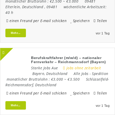
monatlicher Bruttolohn :
€2.500 ~ €3.000
09481
Elterlein
,
Deutschland
,
09481
wöchentliche Arbeitszeit:
40 h
einen Freund per E-mail schicken
Speichern
Teilen
Mehr...
vor 1 Tag
Berufskraftfahrer (m/w/d) – nationaler
Fernverkehr – Reichmannsdorf (Bayern)
Starke Jobs Aue
jobs ohne zeitarbeit
Bayern
,
Deutschland
Alle Jobs
-
Spedition
monatlicher Bruttolohn :
€3.000 ~ €3.500
Schlüsselfeld-
Reichmannsdorf
,
Deutschland
einen Freund per E-mail schicken
Speichern
Teilen
Mehr...
vor 1 Tag