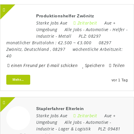
Produktionshelfer Zwönitz
Starke Jobs Aue
Zeitarbeit
Aue +
Umgebung
Alle Jobs
-
Automotive
-
Helfer
-
Industrie
-
Metall
PLZ:
08297
monatlicher Bruttolohn :
€2.500 ~ €3.000
08297
Zwönitz
,
Deutschland
,
08297
wöchentliche Arbeitszeit:
40
einen Freund per E-mail schicken
Speichern
Teilen
Mehr...
vor 1 Tag
Staplerfahrer Elterlein
Starke Jobs Aue
Zeitarbeit
Aue +
Umgebung
Alle Jobs
-
Automotive
-
Industrie
-
Lager & Logistik
PLZ:
09481