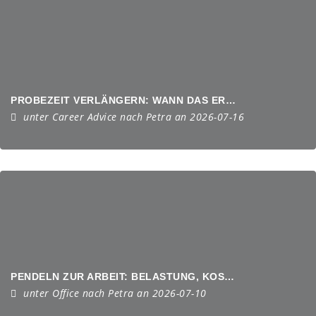
PROBEZEIT VERLÄNGERN: WANN DAS ERLAUBT IST UND WAS IM ARBEITSVERHÄLTNIS GILT
unter
Career Advice
nach
Petra
an 2026-07-16
PENDELN ZUR ARBEIT: BELASTUNG, KOSTEN UND PRAKTISCHE TIPPS FÜR BERUFSPENDLER
unter
Office
nach
Petra
an 2026-07-10