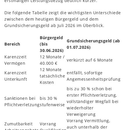
erstmaligen Leistungsbezug deutlich kürzer.
Die folgende Tabelle zeigt die wichtigsten Unterschiede
zwischen dem heutigen Bürgergeld und dem
Grundsicherungsgeld ab Juli 2026 im Überblick.
Bürgergeld
Grundsicherungsgeld (ab
Bereich
(bis
01.07.2026)
30.06.2026)
Karenzzeit
12 Monate /
verkürzt auf 6 Monate
Vermögen
40.000 €
12 Monate
Karenzzeit
entfällt, sofortige
tatsächliche
Unterkunft
Angemessenheitsprüfung
Kosten
bis zu 30 % schon bei
erster Pflichtverletzung,
Sanktionen bei
bis 30 %
vollständiger Wegfall bei
Pflichtverletzung
stufenweise
wiederholter
Verweigerung
Vorrang Vermittlung,
Zumutbarkeit
Vorrang
auch unterhalb der