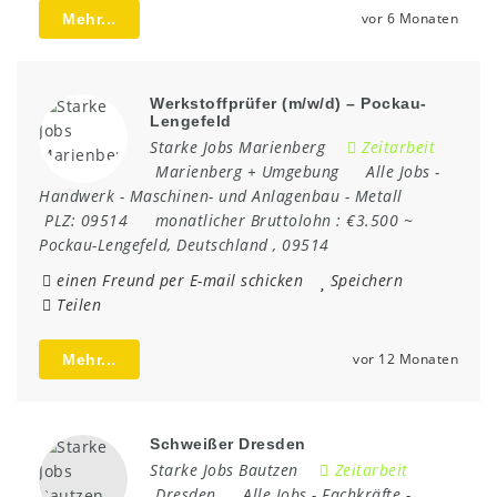
vor 6 Monaten
Mehr...
Werkstoffprüfer (m/w/d) – Pockau-
Lengefeld
Starke Jobs Marienberg
Zeitarbeit
Marienberg + Umgebung
Alle Jobs
-
Handwerk
-
Maschinen- und Anlagenbau
-
Metall
PLZ:
09514
monatlicher Bruttolohn :
€3.500 ~
Pockau-Lengefeld
,
Deutschland
,
09514
einen Freund per E-mail schicken
Speichern
Teilen
vor 12 Monaten
Mehr...
Schweißer Dresden
Starke Jobs Bautzen
Zeitarbeit
Dresden
Alle Jobs
-
Fachkräfte
-