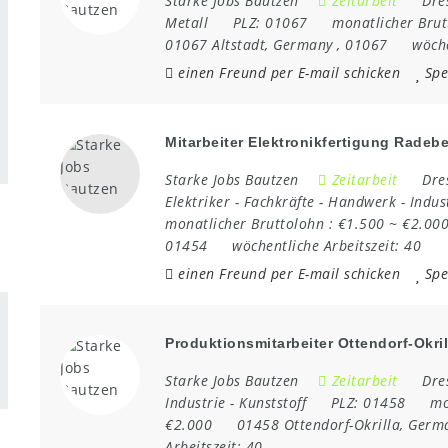
Starke Jobs Bautzen
Zeitarbeit
Dre
Metall
PLZ:
01067
monatlicher Brut
01067 Altstadt
,
Germany
,
01067
wöche
einen Freund per E-mail schicken
Spe
Mitarbeiter Elektronikfertigung Radeb
Starke Jobs Bautzen
Zeitarbeit
Dre
Elektriker
-
Fachkräfte
-
Handwerk
-
Indus
monatlicher Bruttolohn :
€1.500 ~ €2.00
01454
wöchentliche Arbeitszeit:
40
einen Freund per E-mail schicken
Spe
Produktionsmitarbeiter Ottendorf-Okril
Starke Jobs Bautzen
Zeitarbeit
Dre
Industrie
-
Kunststoff
PLZ:
01458
mo
€2.000
01458 Ottendorf-Okrilla
,
Germ
Arbeitszeit:
40