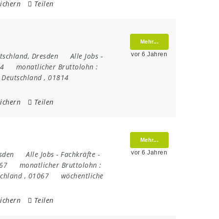
ichern
Teilen
Mehr...
vor 6 Jahren
tschland
,
Dresden
Alle Jobs
-
14
monatlicher Bruttolohn :
,
Deutschland
,
01814
ichern
Teilen
Mehr...
vor 6 Jahren
sden
Alle Jobs
-
Fachkräfte
-
067
monatlicher Bruttolohn :
schland
,
01067
wöchentliche
ichern
Teilen