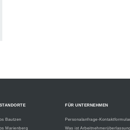
 STANDORTE
FÜR UNTERNEHMEN
bs Bautzen
Personalanfrage-Kontaktformula
bs Marienberg
Was ist Arbeitnehmerüberlassun