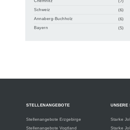
(7)
Chemnitz
(6)
Schweiz
(6)
Annaberg-Buchholz
(5)
Bayern
STELLENANGEBOTE
UNSERE
Stellenangebote Erzgebirge
Starke Jo
Stellenangebote Vogtland
Starke Jo