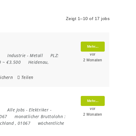
Zeigt 1–10 of 17 jobs
Mehr...
vor
Industrie
-
Metall
PLZ:
2 Monaten
0 ~ €3.500
Heidenau
,
ichern
Teilen
Mehr...
vor
Alle Jobs
-
Elektriker
-
2 Monaten
1067
monatlicher Bruttolohn :
schland
,
01067
wöchentliche