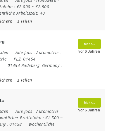
sden
Alle Jobs
-
Handwerk
-
tolohn :
€2.000 ~ €2.500
ntliche Arbeitszeit:
40
ichern
Teilen
erg
Mehr...
vor 6 Jahren
sden
Alle Jobs
-
Automotive
-
trie
PLZ:
01454
0
01454 Radeberg
,
Germany
,
ichern
Teilen
la
Mehr...
vor 6 Jahren
sden
Alle Jobs
-
Automotive
-
natlicher Bruttolohn :
€1.500 ~
any
,
01458
wöchentliche