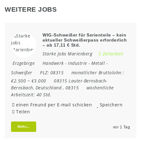
WEITERE JOBS
WIG-Schweißer für Serienteile – kein
aktueller Schweißerpass erforderlich
– ab 17,11 € Std.
Starke Jobs Marienberg
Zeitarbeit
Erzgebirge
Handwerk
-
Industrie
-
Metall
-
Schweißer
PLZ:
08315
monatlicher Bruttolohn :
€2.500 ~ €3.000
08315 Lauter-Bernsbach-
Bernsbach
,
Deutschland
,
08315
wöchentliche
Arbeitszeit:
40 Std.
einen Freund per E-mail schicken
Speichern
Teilen
Mehr...
vor 1 Tag