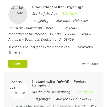
Produktionshelfer Erzgebirge
Starke Jobs Aue
Zeitarbeit
Erzgebirge
Alle Jobs
-
Elektriker
-
Industrie
-
Kunststoff
-
Metall
PLZ:
09456
monatlicher Bruttolohn :
€2.500 ~ €3.000
09456
Annaberg-Buchholz
,
Deutschland
,
09456
einen Freund per E-mail schicken
Speichern
Teilen
Mehr...
vor 2 Tagen
Instandhalter (m/w/d) – Pockau-
Lengefeld
Starke Jobs Marienberg
Zeitarbeit
Erzgebirge
Alle Jobs
-
Handwerk
-
Industrie
-
Maschinen- und Anlagenbau
-
Metall
PLZ: