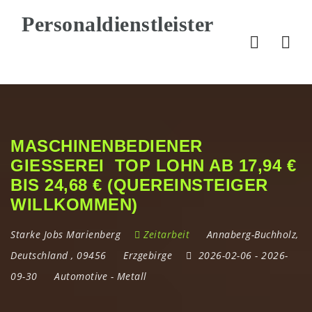
Nav
MASCHINENBEDIENER
GIESSEREI TOP LOHN AB 17,94 € B
IS 24,68 € (QUEREINSTEIGER W
ILLKOMMEN)
Starke Jobs Marienberg
Zeitarbeit
Annaberg-Buchholz
,
Deutschland
,
09456
Erzgebirge
2026-02-06
- 2026-
09-30
Automotive
-
Metall