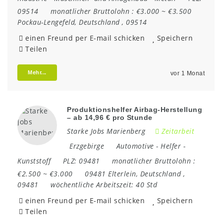
09514
monatlicher Bruttolohn :
€3.000 ~ €3.500
Pockau-Lengefeld
,
Deutschland
,
09514
einen Freund per E-mail schicken
Speichern
Teilen
Mehr...
vor 1 Monat
Produktionshelfer Airbag-Herstellung
– ab 14,96 € pro Stunde
Starke Jobs Marienberg
Zeitarbeit
Erzgebirge
Automotive
-
Helfer
-
Kunststoff
PLZ:
09481
monatlicher Bruttolohn :
€2.500 ~ €3.000
09481 Elterlein
,
Deutschland
,
09481
wöchentliche Arbeitszeit:
40 Std
einen Freund per E-mail schicken
Speichern
Teilen