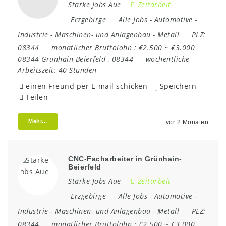
Starke Jobs Aue
Zeitarbeit
Erzgebirge
Alle Jobs
-
Automotive
-
Industrie
-
Maschinen- und Anlagenbau
-
Metall
PLZ:
08344
monatlicher Bruttolohn :
€2.500 ~ €3.000
08344 Grünhain-Beierfeld
,
08344
wöchentliche
Arbeitszeit:
40 Stunden
einen Freund per E-mail schicken
Speichern
Teilen
Mehr...
vor 2 Monaten
CNC-Facharbeiter in Grünhain-
Beierfeld
Starke Jobs Aue
Zeitarbeit
Erzgebirge
Alle Jobs
-
Automotive
-
Industrie
-
Maschinen- und Anlagenbau
-
Metall
PLZ:
08344
monatlicher Bruttolohn :
€2.500 ~ €3.000