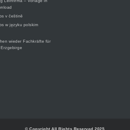
 Leihfirma – Vorlage in
nload
bs v češtině
bs w języku polskim
© Copyright All Rights Reserved 2025