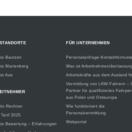
 STANDORTE
FÜR UNTERNEHMEN
bs Bautzen
Personalanfrage-Kontaktformula
bs Marienberg
Was ist Arbeitnehmerüberlassun
bs Aue
Arbeitskräfte aus dem Ausland f
Vermittlung von LKW-Fahrern – I
Partner für qualifiziertes Fahrpe
EITNEHMER
aus Polen und Osteuropa
tto Rechner
Wie funktioniert die
Personalvermittlung
 Tarif 2025
Webportal
bs Bewertung – Erfahrungen