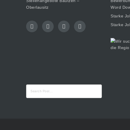
Stellenangebote Bautzen –
Bewerbung
Oberlausitz
Word Dow
Starke Jo
Starke Jo
Suche
nach: