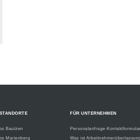
 STANDORTE
FÜR UNTERNEHMEN
bs Bautzen
Personalanfrage-Kontaktformula
bs Marienberg
Was ist Arbeitnehmerüberlassun