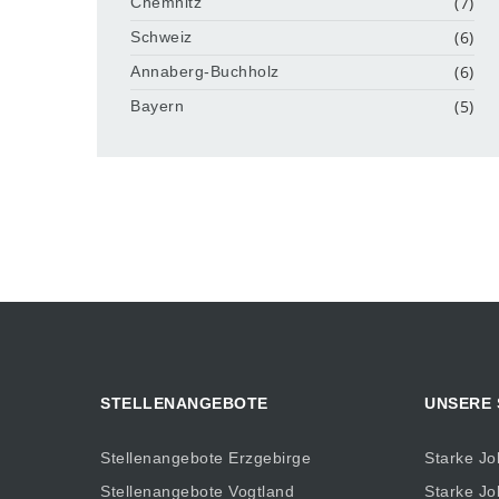
(7)
Chemnitz
(6)
Schweiz
(6)
Annaberg-Buchholz
(5)
Bayern
STELLENANGEBOTE
UNSERE
Stellenangebote Erzgebirge
Starke Jo
Stellenangebote Vogtland
Starke Jo