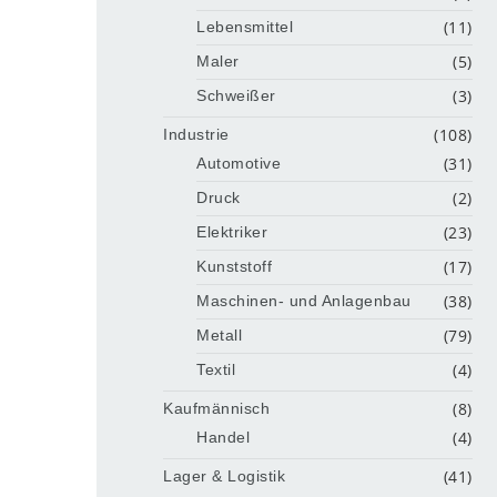
(11)
Lebensmittel
(5)
Maler
(3)
Schweißer
(108)
Industrie
(31)
Automotive
(2)
Druck
(23)
Elektriker
(17)
Kunststoff
(38)
Maschinen- und Anlagenbau
(79)
Metall
(4)
Textil
(8)
Kaufmännisch
(4)
Handel
(41)
Lager & Logistik