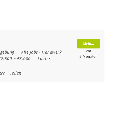
Mehr...
vor
mgebung
Alle Jobs
-
Handwerk
2 Monaten
€2.500 ~ €3.000
Lauter-
ern
Teilen