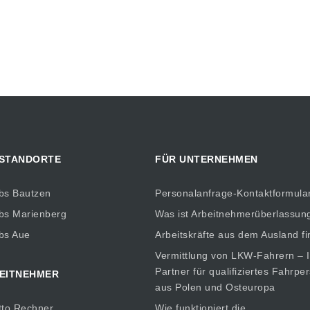
 STANDORTE
FÜR UNTERNEHMEN
bs Bautzen
Personalanfrage-Kontaktformula
bs Marienberg
Was ist Arbeitnehmerüberlassun
bs Aue
Arbeitskräfte aus dem Ausland f
Vermittlung von LKW-Fahrern – I
Partner für qualifiziertes Fahrpe
EITNEHMER
aus Polen und Osteuropa
tto Rechner
Wie funktioniert die