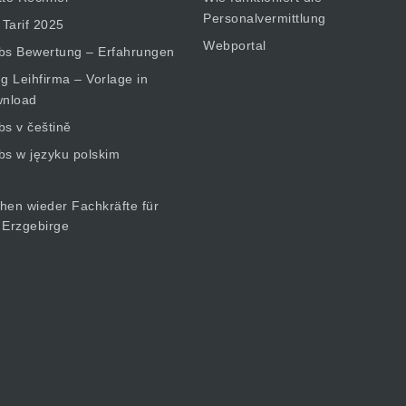
Personalvermittlung
 Tarif 2025
Webportal
bs Bewertung – Erfahrungen
 Leihfirma – Vorlage in
nload
bs v češtině
bs w języku polskim