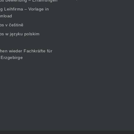
bs Bewertung – Erfahrungen
 Leihfirma – Vorlage in
nload
bs v češtině
bs w języku polskim