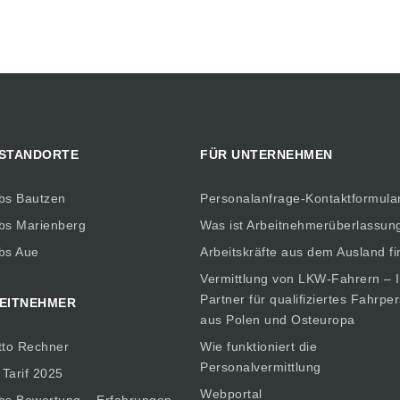
 STANDORTE
FÜR UNTERNEHMEN
bs Bautzen
Personalanfrage-Kontaktformula
bs Marienberg
Was ist Arbeitnehmerüberlassun
bs Aue
Arbeitskräfte aus dem Ausland f
Vermittlung von LKW-Fahrern – I
Partner für qualifiziertes Fahrpe
EITNEHMER
aus Polen und Osteuropa
tto Rechner
Wie funktioniert die
Personalvermittlung
 Tarif 2025
Webportal