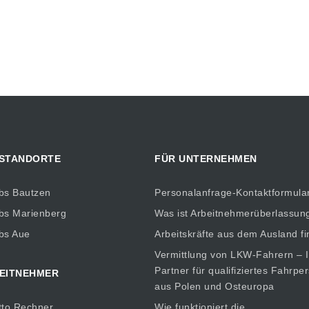
 STANDORTE
FÜR UNTERNEHMEN
bs Bautzen
Personalanfrage-Kontaktformula
bs Marienberg
Was ist Arbeitnehmerüberlassun
bs Aue
Arbeitskräfte aus dem Ausland f
Vermittlung von LKW-Fahrern – I
Partner für qualifiziertes Fahrpe
EITNEHMER
aus Polen und Osteuropa
tto Rechner
Wie funktioniert die