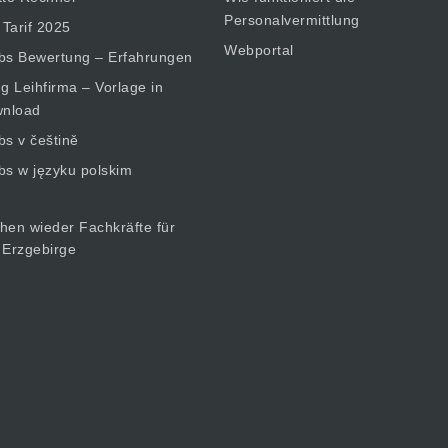
Personalvermittlung
 Tarif 2025
Webportal
bs Bewertung – Erfahrungen
 Leihfirma – Vorlage in
nload
bs v češtině
bs w języku polskim