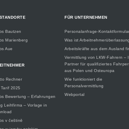
 STANDORTE
FÜR UNTERNEHMEN
bs Bautzen
Personalanfrage-Kontaktformula
bs Marienberg
Was ist Arbeitnehmerüberlassun
bs Aue
Arbeitskräfte aus dem Ausland f
Vermittlung von LKW-Fahrern – I
Partner für qualifiziertes Fahrpe
EITNEHMER
aus Polen und Osteuropa
tto Rechner
Wie funktioniert die
Personalvermittlung
 Tarif 2025
Webportal
bs Bewertung – Erfahrungen
 Leihfirma – Vorlage in
nload
bs v češtině