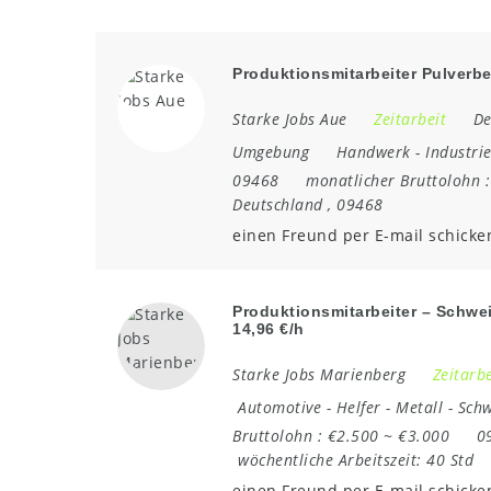
Produktionsmitarbeiter Pulver
Starke Jobs Aue
Zeitarbeit
De
Umgebung
Handwerk
-
Industri
09468
monatlicher Bruttolohn 
Deutschland
,
09468
einen Freund per E-mail schicke
Produktionsmitarbeiter – Schwe
14,96 €/h
Starke Jobs Marienberg
Zeitarbe
Automotive
-
Helfer
-
Metall
-
Schw
Bruttolohn :
€2.500 ~ €3.000
0
wöchentliche Arbeitszeit:
40 Std
einen Freund per E-mail schicke