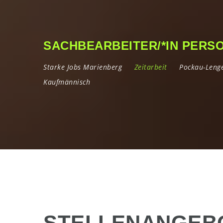
SACHBEARBEITER/*IN PERSO
Starke Jobs Marienberg
Zeitarbeit
Pockau-Lenge
Kaufmännisch
STELLENANGEB