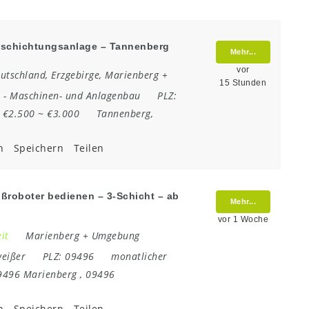
beschichtungsanlage – Tannenberg
Mehr...
vor
utschland
,
Erzgebirge
,
Marienberg +
15 Stunden
e
-
Maschinen- und Anlagenbau
PLZ:
:
€2.500 ~ €3.000
Tannenberg
,
n
Speichern
Teilen
ißroboter bedienen – 3-Schicht – ab
Mehr...
vor 1 Woche
it
Marienberg + Umgebung
eißer
PLZ:
09496
monatlicher
9496 Marienberg
,
09496
n
Speichern
Teilen