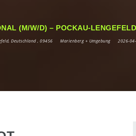
NAL (M/W/D) – POCKAU-LENGEFEL
feld
,
Deutschland
,
09456
Marienberg + Umgebung
2026-04
OT –