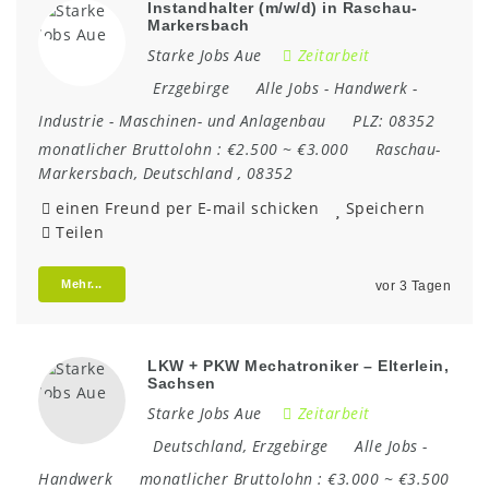
Instandhalter (m/w/d) in Raschau-
Markersbach
Starke Jobs Aue
Zeitarbeit
Erzgebirge
Alle Jobs
-
Handwerk
-
Industrie
-
Maschinen- und Anlagenbau
PLZ:
08352
monatlicher Bruttolohn :
€2.500 ~ €3.000
Raschau-
Markersbach
,
Deutschland
,
08352
einen Freund per E-mail schicken
Speichern
Teilen
Mehr...
vor 3 Tagen
LKW + PKW Mechatroniker – Elterlein,
Sachsen
Starke Jobs Aue
Zeitarbeit
Deutschland
,
Erzgebirge
Alle Jobs
-
Handwerk
monatlicher Bruttolohn :
€3.000 ~ €3.500