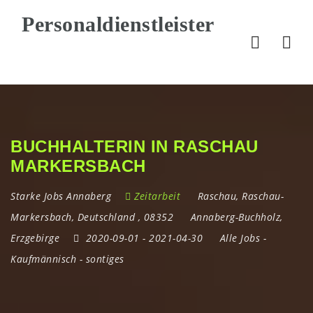
Nav
BUCHHALTERIN IN RASCHAU
MARKERSBACH
Starke Jobs Annaberg
Zeitarbeit
Raschau
,
Raschau-
Markersbach
,
Deutschland
,
08352
Annaberg-Buchholz
,
Erzgebirge
2020-09-01
- 2021-04-30
Alle Jobs
-
Kaufmännisch
-
sontiges