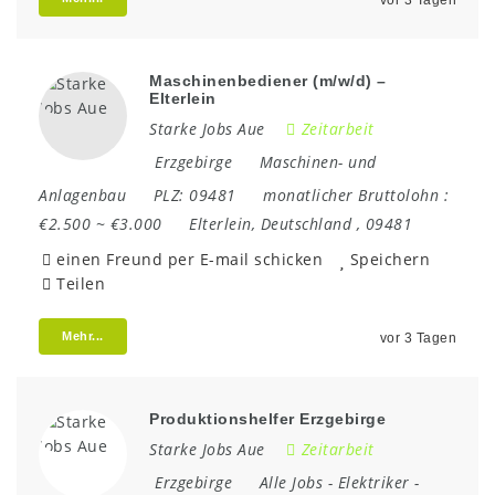
vor 3 Tagen
Maschinenbediener (m/w/d) –
Elterlein
Starke Jobs Aue
Zeitarbeit
Erzgebirge
Maschinen- und
Anlagenbau
PLZ:
09481
monatlicher Bruttolohn :
€2.500 ~ €3.000
Elterlein
,
Deutschland
,
09481
einen Freund per E-mail schicken
Speichern
Teilen
Mehr...
vor 3 Tagen
Produktionshelfer Erzgebirge
Starke Jobs Aue
Zeitarbeit
Erzgebirge
Alle Jobs
-
Elektriker
-