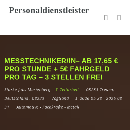
Nav
MESSTECHNIKER/IN– AB 17,65 €
PRO STUNDE + 5€ FAHRGELD
PRO TAG – 3 STELLEN FREI
Starke Jobs Marienberg
Zeitarbeit
08233 Treuen
,
Deutschland
,
08233
Vogtland
2026-05-28
- 2026-08-
31
Automotive
-
Fachkräfte
-
Metall