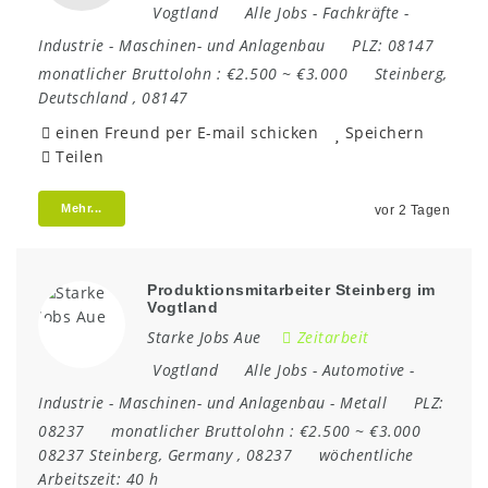
Vogtland
Alle Jobs
-
Fachkräfte
-
Industrie
-
Maschinen- und Anlagenbau
PLZ:
08147
monatlicher Bruttolohn :
€2.500 ~ €3.000
Steinberg
,
Deutschland
,
08147
einen Freund per E-mail schicken
Speichern
Teilen
Mehr...
vor 2 Tagen
Produktionsmitarbeiter Steinberg im
Vogtland
Starke Jobs Aue
Zeitarbeit
Vogtland
Alle Jobs
-
Automotive
-
Industrie
-
Maschinen- und Anlagenbau
-
Metall
PLZ:
08237
monatlicher Bruttolohn :
€2.500 ~ €3.000
08237 Steinberg
,
Germany
,
08237
wöchentliche
Arbeitszeit:
40 h