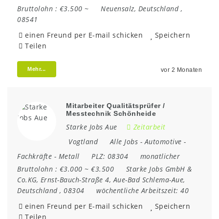
Bruttolohn :
€3.500 ~
Neuensalz
,
Deutschland
,
08541
einen Freund per E-mail schicken
Speichern
Teilen
Mehr...
vor 2 Monaten
Mitarbeiter Qualitätsprüfer /
Messtechnik Schönheide
Starke Jobs Aue
Zeitarbeit
Vogtland
Alle Jobs
-
Automotive
-
Fachkräfte
-
Metall
PLZ:
08304
monatlicher
Bruttolohn :
€3.000 ~ €3.500
Starke Jobs GmbH &
Co.KG
,
Ernst-Bauch-Straße 4
,
Aue-Bad Schlema-Aue
,
Deutschland
,
08304
wöchentliche Arbeitszeit:
40
einen Freund per E-mail schicken
Speichern
Teilen