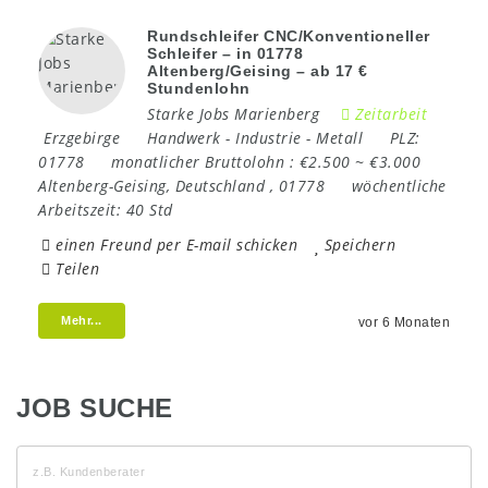
Rundschleifer CNC/Konventioneller
Schleifer – in 01778
Altenberg/Geising – ab 17 €
Stundenlohn
Starke Jobs Marienberg
Zeitarbeit
Erzgebirge
Handwerk
-
Industrie
-
Metall
PLZ:
01778
monatlicher Bruttolohn :
€2.500 ~ €3.000
Altenberg-Geising
,
Deutschland
,
01778
wöchentliche
Arbeitszeit:
40 Std
einen Freund per E-mail schicken
Speichern
Teilen
Mehr...
vor 6 Monaten
JOB SUCHE
z.B.
Kundenberater