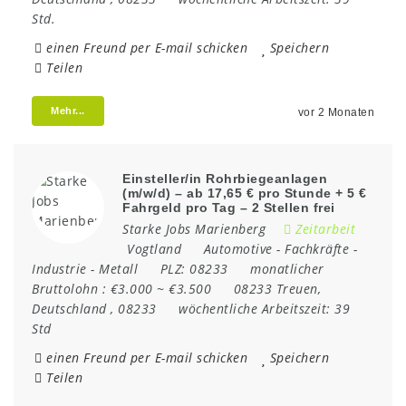
Std.
einen Freund per E-mail schicken
Speichern
Teilen
Mehr...
vor 2 Monaten
Einsteller/in Rohrbiegeanlagen
(m/w/d) – ab 17,65 € pro Stunde + 5 €
Fahrgeld pro Tag – 2 Stellen frei
Starke Jobs Marienberg
Zeitarbeit
Vogtland
Automotive
-
Fachkräfte
-
Industrie
-
Metall
PLZ:
08233
monatlicher
Bruttolohn :
€3.000 ~ €3.500
08233 Treuen
,
Deutschland
,
08233
wöchentliche Arbeitszeit:
39
Std
einen Freund per E-mail schicken
Speichern
Teilen