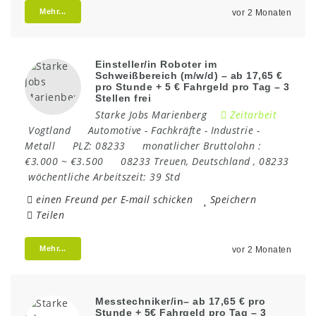
Mehr...
vor 2 Monaten
Einsteller/in Roboter im
Schweißbereich (m/w/d) – ab 17,65 €
pro Stunde + 5 € Fahrgeld pro Tag – 3
Stellen frei
Starke Jobs Marienberg
Zeitarbeit
Vogtland
Automotive
-
Fachkräfte
-
Industrie
-
Metall
PLZ:
08233
monatlicher Bruttolohn :
€3.000 ~ €3.500
08233 Treuen
,
Deutschland
,
08233
wöchentliche Arbeitszeit:
39 Std
einen Freund per E-mail schicken
Speichern
Teilen
Mehr...
vor 2 Monaten
Messtechniker/in– ab 17,65 € pro
Stunde + 5€ Fahrgeld pro Tag – 3