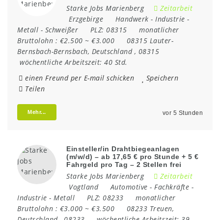
Starke Jobs Marienberg
Zeitarbeit
Erzgebirge
Handwerk
-
Industrie
-
Metall
-
Schweißer
PLZ:
08315
monatlicher
Bruttolohn :
€2.500 ~ €3.000
08315 Lauter-
Bernsbach-Bernsbach
,
Deutschland
,
08315
wöchentliche Arbeitszeit:
40 Std.
einen Freund per E-mail schicken
Speichern
Teilen
Mehr...
vor 5 Stunden
Einsteller/in Drahtbiegeanlagen
(m/w/d) – ab 17,65 € pro Stunde + 5 €
Fahrgeld pro Tag – 2 Stellen frei
Starke Jobs Marienberg
Zeitarbeit
Vogtland
Automotive
-
Fachkräfte
-
Industrie
-
Metall
PLZ:
08233
monatlicher
Bruttolohn :
€3.000 ~ €3.500
08233 Treuen
,
Deutschland
,
08233
wöchentliche Arbeitszeit:
39