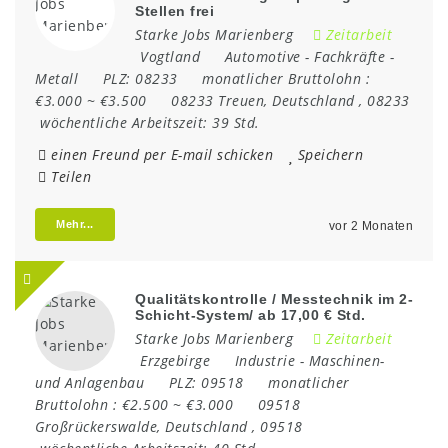
Stellen frei
Starke Jobs Marienberg
Zeitarbeit
Vogtland
Automotive
-
Fachkräfte
-
Metall
PLZ:
08233
monatlicher Bruttolohn :
€3.000 ~ €3.500
08233 Treuen
,
Deutschland
,
08233
wöchentliche Arbeitszeit:
39 Std.
einen Freund per E-mail schicken
Speichern
Teilen
Mehr...
vor 2 Monaten
Qualitätskontrolle / Messtechnik im 2-
Schicht-System/ ab 17,00 € Std.
Starke Jobs Marienberg
Zeitarbeit
Erzgebirge
Industrie
-
Maschinen-
und Anlagenbau
PLZ:
09518
monatlicher
Bruttolohn :
€2.500 ~ €3.000
09518
Großrückerswalde
,
Deutschland
,
09518