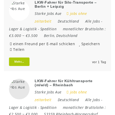
LKW-Fahrer für Silo-Transporte –
Berlin + Leipzig
Starke Jobs Aue
jobs ohne
zeitarbeit
Deutschland
Alle Jobs
-
Lager & Logistik
-
Spedition
monatlicher Bruttolohn :
€3.000 ~ €3.500
Berlin
,
Deutschland
einen Freund per E-mail schicken
Speichern
Teilen
Mehr...
vor 1 Tag
LKW-Fahrer für Kühltransporte
(m/w/d) – Rheinbach
Starke Jobs Aue
jobs ohne
zeitarbeit
Deutschland
Alle Jobs
-
Lager & Logistik
-
Spedition
monatlicher Bruttolohn :
€2.500 ~ €3.000
53359 Rheinbach-Wormersdorf
,