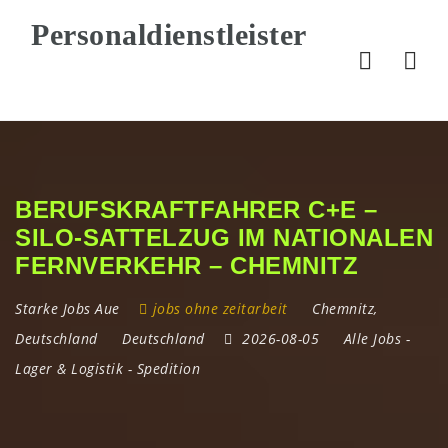
Nav
BERUFSKRAFTFAHRER C+E –
SILO-SATTELZUG IM NATIONALEN
FERNVERKEHR – CHEMNITZ
Starke Jobs Aue
jobs ohne zeitarbeit
Chemnitz
,
Deutschland
Deutschland
2026-08-05
Alle Jobs
-
Lager & Logistik
-
Spedition