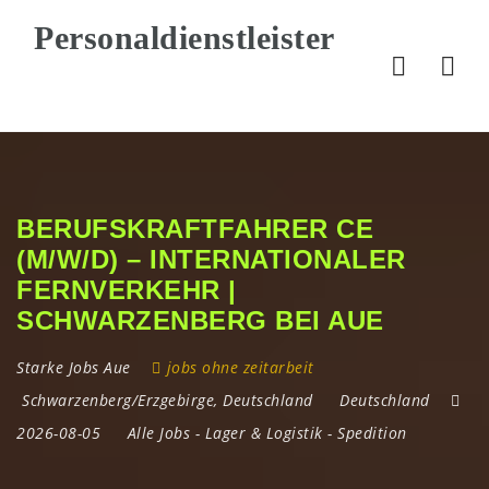
Nav
BERUFSKRAFTFAHRER CE
(M/W/D) – INTERNATIONALER
FERNVERKEHR |
SCHWARZENBERG BEI AUE
Starke Jobs Aue
jobs ohne zeitarbeit
Schwarzenberg/Erzgebirge
,
Deutschland
Deutschland
2026-08-05
Alle Jobs
-
Lager & Logistik
-
Spedition