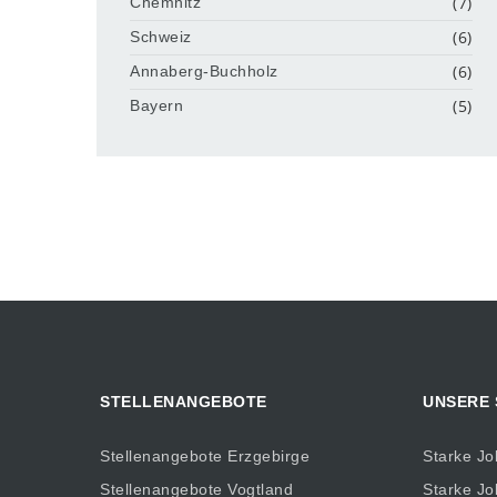
(7)
Chemnitz
(6)
Schweiz
(6)
Annaberg-Buchholz
(5)
Bayern
STELLENANGEBOTE
UNSERE
Stellenangebote Erzgebirge
Starke Jo
Stellenangebote Vogtland
Starke Jo