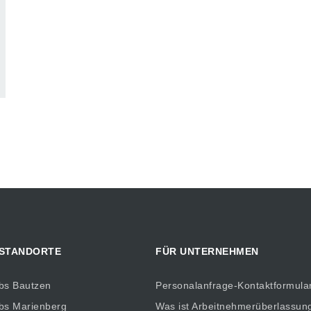
 STANDORTE
FÜR UNTERNEHMEN
bs Bautzen
Personalanfrage-Kontaktformula
bs Marienberg
Was ist Arbeitnehmerüberlassun