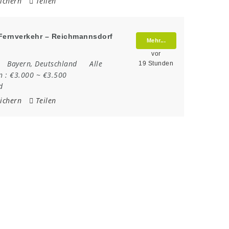
ichern
Teilen
r Fernverkehr – Reichmannsdorf
Mehr...
vor
Bayern
,
Deutschland
Alle
19 Stunden
n :
€3.000 ~ €3.500
d
ichern
Teilen