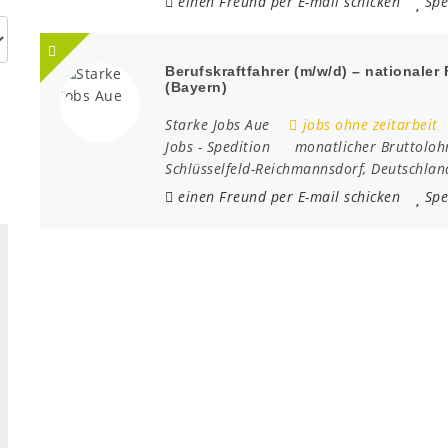
einen Freund per E-mail schicken
Spe
Berufskraftfahrer (m/w/d) – nationale
(Bayern)
Starke Jobs Aue
jobs ohne zeitarbeit
Jobs
-
Spedition
monatlicher Bruttoloh
Schlüsselfeld-Reichmannsdorf
,
Deutschlan
einen Freund per E-mail schicken
Spe