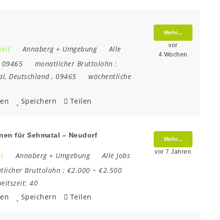
Mehr...
vor
beit
Annaberg + Umgebung
Alle
4 Wochen
:
09465
monatlicher Bruttolohn :
al
,
Deutschland
,
09465
wöchentliche
ken
Speichern
Teilen
inen für Sehmatal – Neudorf
Mehr...
vor 7 Jahren
it
Annaberg + Umgebung
Alle Jobs
licher Bruttolohn :
€2.000 ~ €2.500
eitszeit:
40
ken
Speichern
Teilen