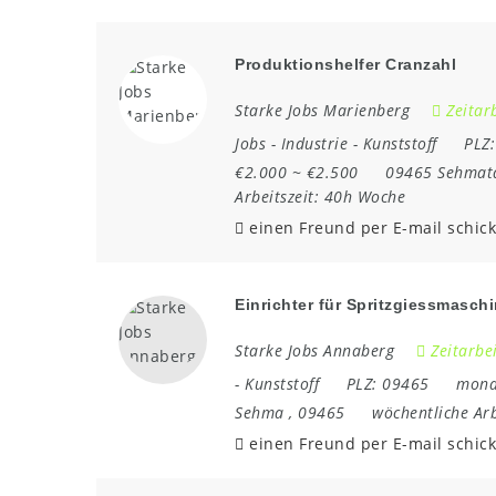
Produktionshelfer Cranzahl
Starke Jobs Marienberg
Zeitar
Jobs
-
Industrie
-
Kunststoff
PLZ
€2.000 ~ €2.500
09465 Sehmat
Arbeitszeit:
40h Woche
einen Freund per E-mail schic
Einrichter für Spritzgiessmasch
Starke Jobs Annaberg
Zeitarbe
-
Kunststoff
PLZ:
09465
monat
Sehma
,
09465
wöchentliche Arb
einen Freund per E-mail schic