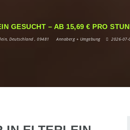
IN GESUCHT – AB 15,69 € PRO STU
lein
,
Deutschland
,
09481
Annaberg + Umgebung
2026-07
IN ELTERLEIN –