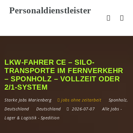
Nav
LKW-FAHRER CE – SILO-
TRANSPORTE IM FERNVERKEHR
– SPONHOLZ – VOLLZEIT ODER
2/1-SYSTEM
Starke Jobs Marienberg
jobs ohne zeitarbeit
Sponholz
,
Deutschland
Deutschland
2026-07-07
Alle Jobs
-
Lager & Logistik
-
Spedition