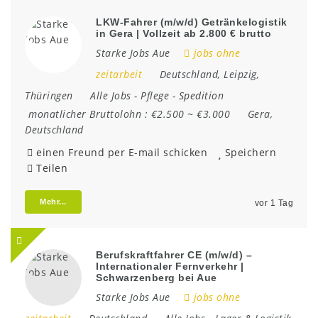
LKW-Fahrer (m/w/d) Getränkelogistik
in Gera | Vollzeit ab 2.800 € brutto
Starke Jobs Aue
jobs ohne
zeitarbeit
Deutschland
,
Leipzig
,
Thüringen
Alle Jobs
-
Pflege
-
Spedition
monatlicher Bruttolohn :
€2.500 ~ €3.000
Gera
,
Deutschland
einen Freund per E-mail schicken
Speichern
Teilen
Mehr...
vor 1 Tag
Berufskraftfahrer CE (m/w/d) –
Internationaler Fernverkehr |
Schwarzenberg bei Aue
Starke Jobs Aue
jobs ohne