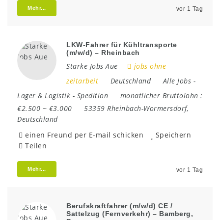
Mehr...
vor 1 Tag
LKW-Fahrer für Kühltransporte
(m/w/d) – Rheinbach
Starke Jobs Aue
jobs ohne
zeitarbeit
Deutschland
Alle Jobs
-
Lager & Logistik
-
Spedition
monatlicher Bruttolohn :
€2.500 ~ €3.000
53359 Rheinbach-Wormersdorf
,
Deutschland
einen Freund per E-mail schicken
Speichern
Teilen
Mehr...
vor 1 Tag
Berufskraftfahrer (m/w/d) CE /
Sattelzug (Fernverkehr) – Bamberg,