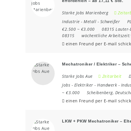
erforderlich – ab 17,11 € Std.
Starke Jobs Marienberg
Zeitar
Industrie
-
Metall
-
Schweißer
P
€2.500 ~ €3.000
08315 Lauter-
08315
wöchentliche Arbeitszeit
einen Freund per E-mail schic
Mechatroniker / Elektriker – Sc
Starke Jobs Aue
Zeitarbeit
D
Jobs
-
Elektriker
-
Handwerk
-
Indus
~ €3.000
Scheibenberg
,
Deutsch
einen Freund per E-mail schic
LKW + PKW Mechatroniker – Elte