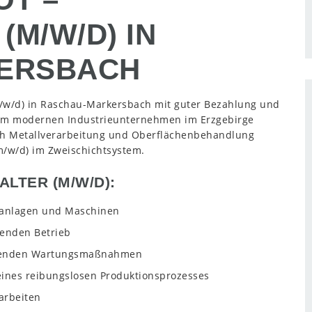
(M/W/D) IN
ERSBACH
(m/w/d) in Raschau-Markersbach mit guter Bezahlung und
einem modernen Industrieunternehmen im Erzgebirge
ich Metallverarbeitung und Oberflächenbehandlung
(m/w/d) im Zweischichtsystem.
LTER (M/W/D):
sanlagen und Maschinen
enden Betrieb
ugenden Wartungsmaßnahmen
eines reibungslosen Produktionsprozesses
arbeiten