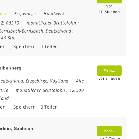
vor
10 Stunden
beit
Erzgebirge
Handwerk
-
LZ:
08315
monatlicher Bruttolohn :
Bernsbach-Bernsbach
,
Deutschland
,
:
40 Std.
ken
Speichern
Teilen
heibenberg
Mehr...
vor 2 Tagen
eutschland
,
Erzgebirge
,
Vogtland
Alle
trie
monatlicher Bruttolohn :
€2.500
land
ken
Speichern
Teilen
rlein, Sachsen
Mehr...