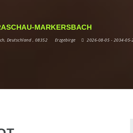
N RASCHAU-MARKERSBACH
ch
,
Deutschland
,
08352
Erzgebirge
2026-08-05
- 2034-05
OT –