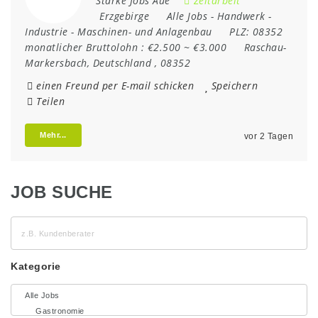
Starke Jobs Aue
Zeitarbeit
Erzgebirge
Alle Jobs
-
Handwerk
-
Industrie
-
Maschinen- und Anlagenbau
PLZ:
08352
monatlicher Bruttolohn :
€2.500 ~ €3.000
Raschau-
Markersbach
,
Deutschland
,
08352
einen Freund per E-mail schicken
Speichern
Teilen
Mehr...
vor 2 Tagen
JOB SUCHE
z.B.
Kundenberater
Kategorie