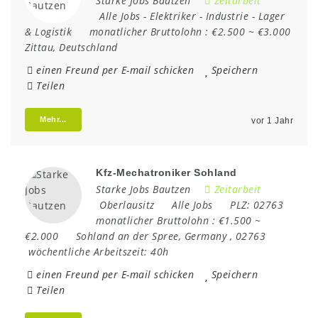
Starke Jobs Bautzen
Zeitarbeit
Alle Jobs
-
Elektriker
-
Industrie
-
Lager
& Logistik
monatlicher Bruttolohn :
€2.500 ~ €3.000
Zittau
,
Deutschland
einen Freund per E-mail schicken
Speichern
Teilen
Mehr...
vor 1 Jahr
Kfz-Mechatroniker Sohland
Starke Jobs Bautzen
Zeitarbeit
Oberlausitz
Alle Jobs
PLZ:
02763
monatlicher Bruttolohn :
€1.500 ~
€2.000
Sohland an der Spree
,
Germany
,
02763
wöchentliche Arbeitszeit:
40h
einen Freund per E-mail schicken
Speichern
Teilen