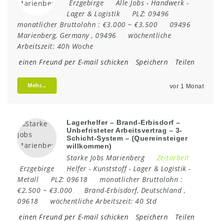
Erzgebirge
Alle Jobs
-
Handwerk
-
Lager & Logistik
PLZ:
09496
monatlicher Bruttolohn :
€3.000 ~ €3.500
09496
Marienberg
,
Germany
,
09496
wöchentliche
Arbeitszeit:
40h Woche
einen Freund per E-mail schicken
Speichern
Teilen
Mehr...
vor 1 Monat
Lagerhelfer – Brand-Erbisdorf –
Unbefristeter Arbeitsvertrag – 3-
Schicht-System – (Quereinsteiger
willkommen)
Starke Jobs Marienberg
Zeitarbeit
Erzgebirge
Helfer
-
Kunststoff
-
Lager & Logistik
-
Metall
PLZ:
09618
monatlicher Bruttolohn :
€2.500 ~ €3.000
Brand-Erbisdorf
,
Deutschland
,
09618
wöchentliche Arbeitszeit:
40 Std
einen Freund per E-mail schicken
Speichern
Teilen