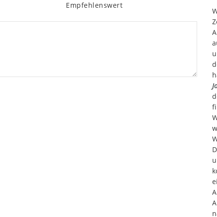
Empfehlenswert
W
Z
A
a
u
d
h
J
d
f
W
w
W
D
u
k
e
A
A
n