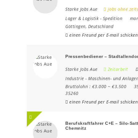
Starke Jobs Aue
jobs ohne zeit
Lager & Logistik
-
Spedition
mon
Göttingen
,
Deutschland
einen Freund per E-mail schicken
Pressenbediener – Stadtallendo
Starke Jobs Aue
Zeitarbeit
D
Industrie
-
Maschinen- und Anlage
Bruttolohn :
€3.000 ~ €3.500
3
35260
einen Freund per E-mail schicken
Berufskraftfahrer C+E – Silo-Sat
Chemnitz