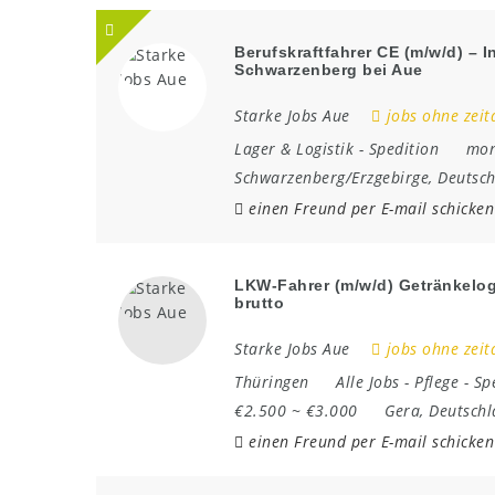
Berufskraftfahrer CE (m/w/d) – I
Schwarzenberg bei Aue
Starke Jobs Aue
jobs ohne zeit
Lager & Logistik
-
Spedition
mon
Schwarzenberg/Erzgebirge
,
Deutsc
einen Freund per E-mail schicken
LKW-Fahrer (m/w/d) Getränkelogis
brutto
Starke Jobs Aue
jobs ohne zeit
Thüringen
Alle Jobs
-
Pflege
-
Sp
€2.500 ~ €3.000
Gera
,
Deutschl
einen Freund per E-mail schicken