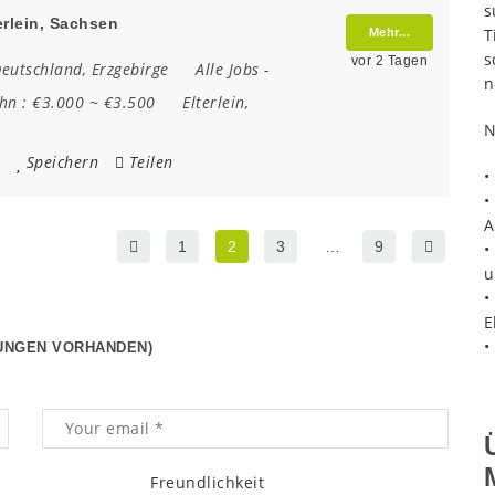
s
rlein, Sachsen
T
Mehr...
s
vor 2 Tagen
eutschland
,
Erzgebirge
Alle Jobs
-
n
ohn :
€3.000 ~ €3.500
Elterlein
,
N
Speichern
Teilen
•
•
A
1
2
3
…
9
•
u
•
E
•
UNGEN VORHANDEN)
Freundlichkeit