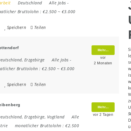
arbeit
Deutschland
Alle Jobs
-
atlicher Bruttolohn :
€2.500 ~ €3.000
Speichern
Teilen
ottendorf
S
Mehr...
l
vor
eutschland
,
Erzgebirge
Alle Jobs
-
s
2 Monaten
tlicher Bruttolohn :
€2.500 ~ €3.000
w
i
w
Speichern
Teilen
k
W
z
heibenberg
U
Mehr...
S
vor 2 Tagen
eutschland
,
Erzgebirge
,
Vogtland
Alle
D
trie
monatlicher Bruttolohn :
€2.500
ü