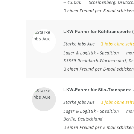
~ €3.000
Scheibenberg
,
Deutsch
einen Freund per E-mail schicken
LKW-Fahrer für Kühltransporte 
Starke Jobs Aue
jobs ohne zeit
Lager & Logistik
-
Spedition
mon
53359 Rheinbach-Wormersdorf
,
De
einen Freund per E-mail schicken
LKW-Fahrer für Silo-Transporte –
Starke Jobs Aue
jobs ohne zeit
Lager & Logistik
-
Spedition
mon
Berlin
,
Deutschland
einen Freund per E-mail schicken