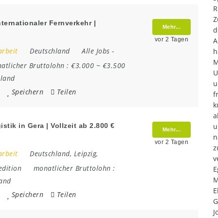
R
Z
nternationaler Fernverkehr |
Mehr...
d
vor 2 Tagen
A
arbeit
Deutschland
Alle Jobs
-
h
M
atlicher Bruttolohn :
€3.000 ~ €3.500
U
hland
u
Speichern
Teilen
f
k
a
tik in Gera | Vollzeit ab 2.800 €
u
Mehr...
n
vor 2 Tagen
z
arbeit
Deutschland
,
Leipzig
,
v
edition
monatlicher Bruttolohn :
E
M
and
E
Speichern
Teilen
G
J