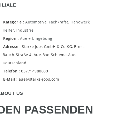
FILIALE
Kategorie
Automotive
,
Fachkräfte
,
Handwerk
,
Helfer
,
Industrie
Region
Aue + Umgebung
Adresse
Starke Jobs GmbH & Co.KG, Ernst-
Bauch-Straße 4, Aue-Bad Schlema-Aue,
Deutschland
Telefon
037714980000
E-Mail
aue@starke-jobs.com
ABOUT US
DEN PASSENDEN