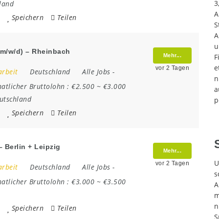
3
land
A
Speichern
Teilen
S
A
u
(m/w/d) – Rheinbach
Mehr...
F
e
vor 2 Tagen
arbeit
Deutschland
Alle Jobs
-
n
atlicher Bruttolohn :
€2.500 ~ €3.000
a
utschland
p
Speichern
Teilen
 Berlin + Leipzig
Mehr...
U
vor 2 Tagen
arbeit
Deutschland
Alle Jobs
-
s
atlicher Bruttolohn :
€3.000 ~ €3.500
A
m
n
Speichern
Teilen
S