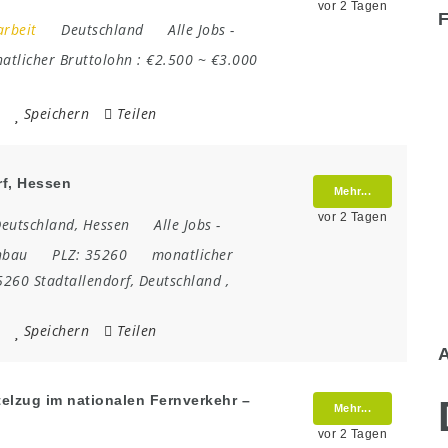
vor 2 Tagen
arbeit
Deutschland
Alle Jobs
-
atlicher Bruttolohn :
€2.500 ~ €3.000
Speichern
Teilen
rf, Hessen
Mehr...
vor 2 Tagen
eutschland
,
Hessen
Alle Jobs
-
nbau
PLZ:
35260
monatlicher
5260 Stadtallendorf
,
Deutschland
,
Speichern
Teilen
telzug im nationalen Fernverkehr –
Mehr...
vor 2 Tagen