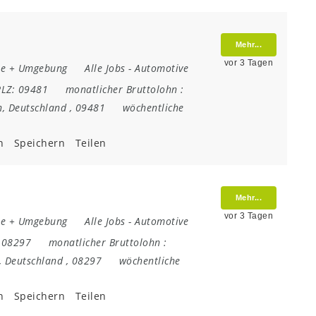
Mehr...
vor 3 Tagen
e + Umgebung
Alle Jobs
-
Automotive
PLZ:
09481
monatlicher Bruttolohn :
n
,
Deutschland
,
09481
wöchentliche
n
Speichern
Teilen
Mehr...
vor 3 Tagen
e + Umgebung
Alle Jobs
-
Automotive
:
08297
monatlicher Bruttolohn :
,
Deutschland
,
08297
wöchentliche
n
Speichern
Teilen