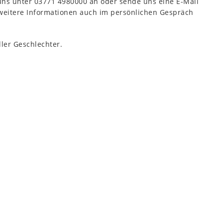
uns unter 03771 4980000 an oder sende uns eine E-Mail
 weitere Informationen auch im persönlichen Gespräch
ler Geschlechter.