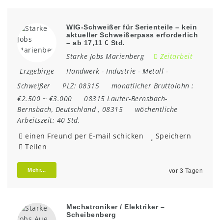
WIG-Schweißer für Serienteile – kein
aktueller Schweißerpass erforderlich
– ab 17,11 € Std.
Starke Jobs Marienberg
Zeitarbeit
Erzgebirge
Handwerk
-
Industrie
-
Metall
-
Schweißer
PLZ:
08315
monatlicher Bruttolohn :
€2.500 ~ €3.000
08315 Lauter-Bernsbach-
Bernsbach
,
Deutschland
,
08315
wöchentliche
Arbeitszeit:
40 Std.
einen Freund per E-mail schicken
Speichern
Teilen
Mehr...
vor 3 Tagen
Mechatroniker / Elektriker –
Scheibenberg