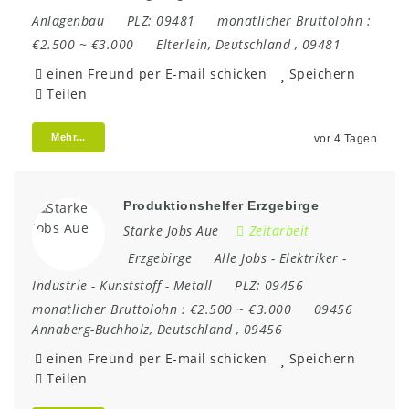
Anlagenbau
PLZ:
09481
monatlicher Bruttolohn :
€2.500 ~ €3.000
Elterlein
,
Deutschland
,
09481
einen Freund per E-mail schicken
Speichern
Teilen
Mehr...
vor 4 Tagen
Produktionshelfer Erzgebirge
Starke Jobs Aue
Zeitarbeit
Erzgebirge
Alle Jobs
-
Elektriker
-
Industrie
-
Kunststoff
-
Metall
PLZ:
09456
monatlicher Bruttolohn :
€2.500 ~ €3.000
09456
Annaberg-Buchholz
,
Deutschland
,
09456
einen Freund per E-mail schicken
Speichern
Teilen