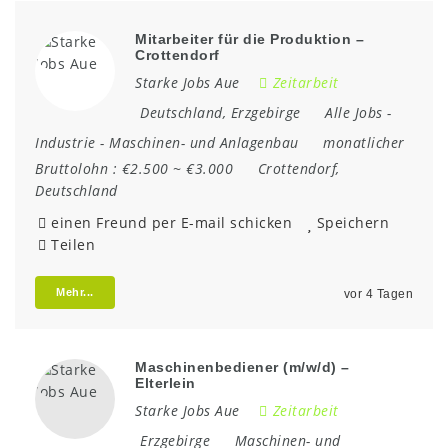
Mitarbeiter für die Produktion –
Crottendorf
Starke Jobs Aue
Zeitarbeit
Deutschland
,
Erzgebirge
Alle Jobs
-
Industrie
-
Maschinen- und Anlagenbau
monatlicher
Bruttolohn :
€2.500 ~ €3.000
Crottendorf
,
Deutschland
einen Freund per E-mail schicken
Speichern
Teilen
Mehr...
vor 4 Tagen
Maschinenbediener (m/w/d) –
Elterlein
Starke Jobs Aue
Zeitarbeit
Erzgebirge
Maschinen- und