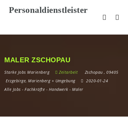
Nav
MALER ZSCHOPAU
Starke Jobs Marienberg
Zeitarbeit
Zschopau
,
09405
Erzgebirge
,
Marienberg + Umgebung
2020-01-24
Alle Jobs
-
Fachkräfte
-
Handwerk
-
Maler