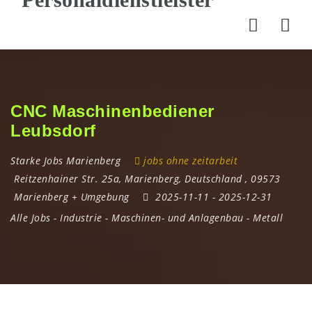
Nav
CNC Maschinenbediener
Leubsdorf
Starke Jobs Marienberg
jobs ohne zeitarbeit
Reitzenhainer Str. 25a
,
Marienberg
,
Deutschland
,
09573
Marienberg + Umgebung
2025-11-11
- 2025-12-31
Alle Jobs
-
Industrie
-
Maschinen- und Anlagenbau
-
Metall