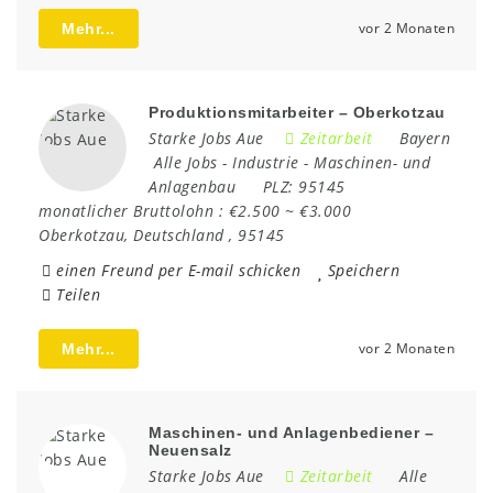
vor 2 Monaten
Mehr...
Produktionsmitarbeiter – Oberkotzau
Starke Jobs Aue
Zeitarbeit
Bayern
Alle Jobs
-
Industrie
-
Maschinen- und
Anlagenbau
PLZ:
95145
monatlicher Bruttolohn :
€2.500 ~ €3.000
Oberkotzau
,
Deutschland
,
95145
einen Freund per E-mail schicken
Speichern
Teilen
vor 2 Monaten
Mehr...
Maschinen- und Anlagenbediener –
Neuensalz
Starke Jobs Aue
Zeitarbeit
Alle