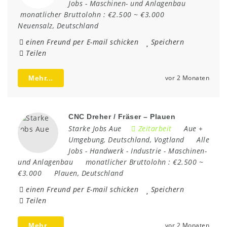
Jobs
-
Maschinen- und Anlagenbau
monatlicher Bruttolohn :
€2.500 ~ €3.000
Neuensalz
,
Deutschland
einen Freund per E-mail schicken
Speichern
Teilen
vor 2 Monaten
Mehr...
CNC Dreher / Fräser – Plauen
Starke Jobs Aue
Zeitarbeit
Aue +
Umgebung
,
Deutschland
,
Vogtland
Alle
Jobs
-
Handwerk
-
Industrie
-
Maschinen-
und Anlagenbau
monatlicher Bruttolohn :
€2.500 ~
€3.000
Plauen
,
Deutschland
einen Freund per E-mail schicken
Speichern
Teilen
vor 2 Monaten
Mehr...