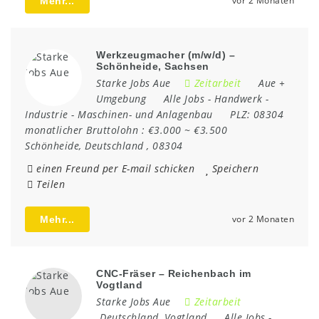
vor 2 Monaten
Mehr...
Werkzeugmacher (m/w/d) –
Schönheide, Sachsen
Starke Jobs Aue
Zeitarbeit
Aue +
Umgebung
Alle Jobs
-
Handwerk
-
Industrie
-
Maschinen- und Anlagenbau
PLZ:
08304
monatlicher Bruttolohn :
€3.000 ~ €3.500
Schönheide
,
Deutschland
,
08304
einen Freund per E-mail schicken
Speichern
Teilen
vor 2 Monaten
Mehr...
CNC-Fräser – Reichenbach im
Vogtland
Starke Jobs Aue
Zeitarbeit
Deutschland
,
Vogtland
Alle Jobs
-